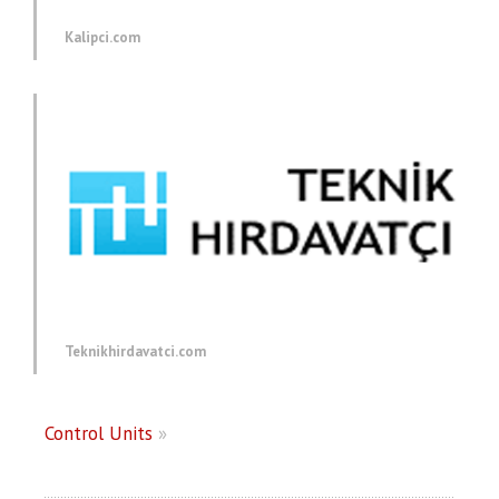
Kalipci.com
Teknikhirdavatci.com
Control Units
»