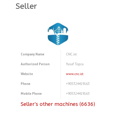
Seller
Company Name
CNC.ist
Authorized Person
Yusuf Topcu
Website
www.cnc.ist
Phone
+905324419163
Mobile Phone
+905324419163
Seller's other machines (6636)